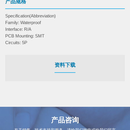
产品规格
Specification(Abbreviation)
Family: Waterproof
Interface: R/A
PCB Mounting: SMT
Circuits: 5P
资料下载
产品咨询