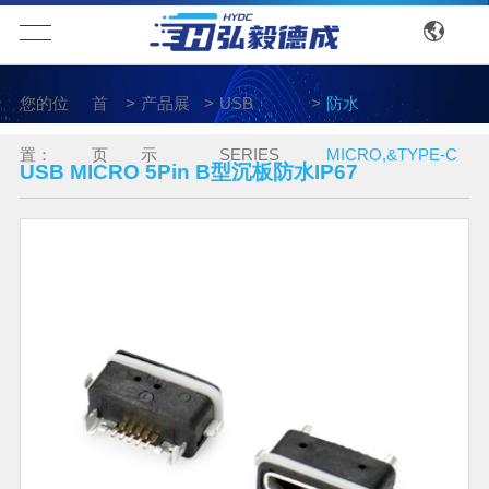
您的位
首
>
产品展
>
USB
>
防水
置：
页
示
SERIES
MICRO,&TYPE-C
USB MICRO 5Pin B型沉板防水IP67