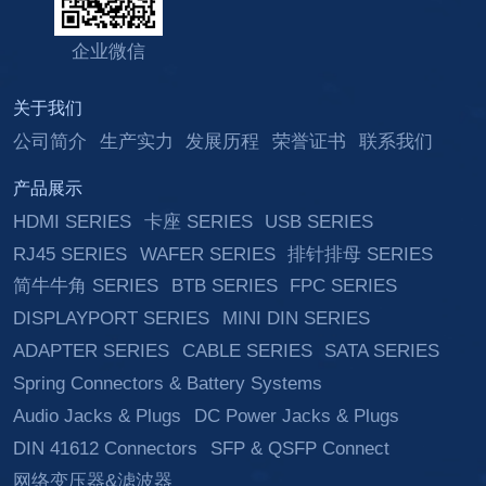
企业微信
关于我们
公司简介
生产实力
发展历程
荣誉证书
联系我们
产品展示
HDMI SERIES
卡座 SERIES
USB SERIES
RJ45 SERIES
WAFER SERIES
排针排母 SERIES
简牛牛角 SERIES
BTB SERIES
FPC SERIES
DISPLAYPORT SERIES
MINI DIN SERIES
ADAPTER SERIES
CABLE SERIES
SATA SERIES
Spring Connectors & Battery Systems
Audio Jacks & Plugs
DC Power Jacks & Plugs
DIN 41612 Connectors
SFP & QSFP Connect
网络变压器&滤波器