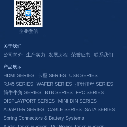
企业微信
关于我们
公司简介
生产实力
发展历程
荣誉证书
联系我们
产品展示
HDMI SERIES
卡座 SERIES
USB SERIES
RJ45 SERIES
WAFER SERIES
排针排母 SERIES
简牛牛角 SERIES
BTB SERIES
FPC SERIES
DISPLAYPORT SERIES
MINI DIN SERIES
ADAPTER SERIES
CABLE SERIES
SATA SERIES
Spring Connectors & Battery Systems
Audio Jacks & Plugs
DC Power Jacks & Plugs