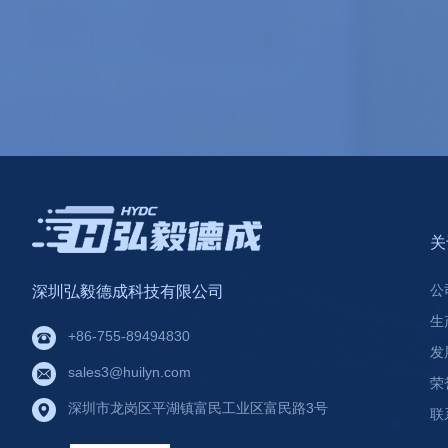
关
公
深圳弘毅德成科技有限公司
生
+86-755-89494830
发
sales3@huilyn.com
荣
深圳市龙岗区平湖镇富民工业区富民路3号
联